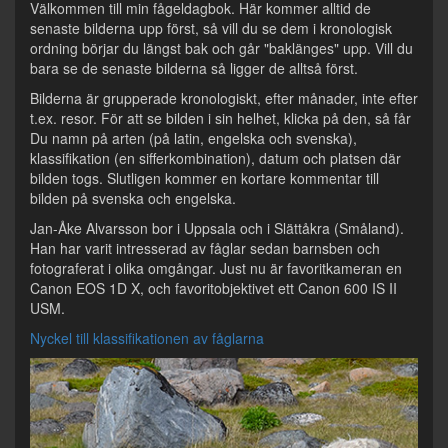
Välkommen till min fågeldagbok. Här kommer alltid de
senaste bilderna upp först, så vill du se dem i kronologisk
ordning börjar du längst bak och går "baklänges" upp. Vill du
bara se de senaste bilderna så ligger de alltså först.
Bilderna är grupperade kronologiskt, efter månader, inte efter
t.ex. resor. För att se bilden i sin helhet, klicka på den, så får
Du namn på arten (på latin, engelska och svenska),
klassifikation (en sifferkombination), datum och platsen där
bilden togs. Slutligen kommer en kortare kommentar till
bilden på svenska och engelska.
Jan-Åke Alvarsson bor i Uppsala och i Slättåkra (Småland).
Han har varit intresserad av fåglar sedan barnsben och
fotograferat i olika omgångar. Just nu är favoritkameran en
Canon EOS 1D X, och favoritobjektivet ett Canon 600 IS II
USM.
Nyckel till klassifikationen av fåglarna