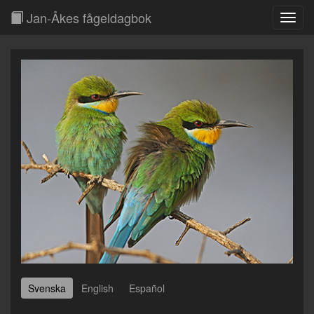
Jan-Åkes fågeldagbok
Toggl
Navig
Svenska
English
Español