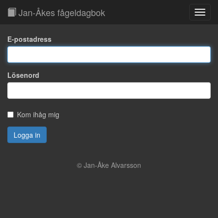
Jan-Åkes fågeldagbok
Toggl
Navig
E-postadress
Lösenord
Kom ihåg mig
Logga in
© Jan-Åke Alvarsson