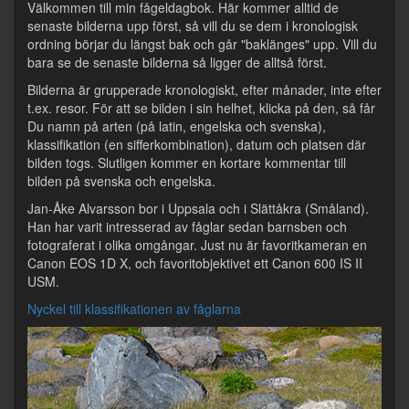
Välkommen till min fågeldagbok. Här kommer alltid de
senaste bilderna upp först, så vill du se dem i kronologisk
ordning börjar du längst bak och går "baklänges" upp. Vill du
bara se de senaste bilderna så ligger de alltså först.
Bilderna är grupperade kronologiskt, efter månader, inte efter
t.ex. resor. För att se bilden i sin helhet, klicka på den, så får
Du namn på arten (på latin, engelska och svenska),
klassifikation (en sifferkombination), datum och platsen där
bilden togs. Slutligen kommer en kortare kommentar till
bilden på svenska och engelska.
Jan-Åke Alvarsson bor i Uppsala och i Slättåkra (Småland).
Han har varit intresserad av fåglar sedan barnsben och
fotograferat i olika omgångar. Just nu är favoritkameran en
Canon EOS 1D X, och favoritobjektivet ett Canon 600 IS II
USM.
Nyckel till klassifikationen av fåglarna