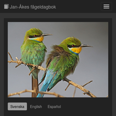
Jan-Åkes fågeldagbok
Toggl
Navig
Svenska
English
Español