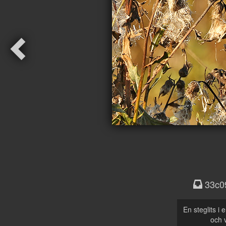
33c0
En steglits i
och 