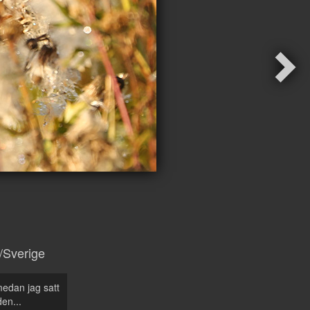
Sverige
medan jag satt
en...