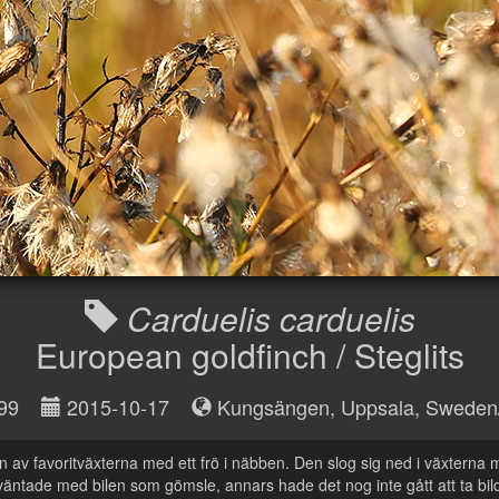
Carduelis carduelis
European goldfinch / Steglits
99
2015-10-17
Kungsängen, Uppsala
,
Sweden/
 en av favoritväxterna med ett frö i näbben. Den slog sig ned i växterna 
väntade med bilen som gömsle, annars hade det nog inte gått att ta bild