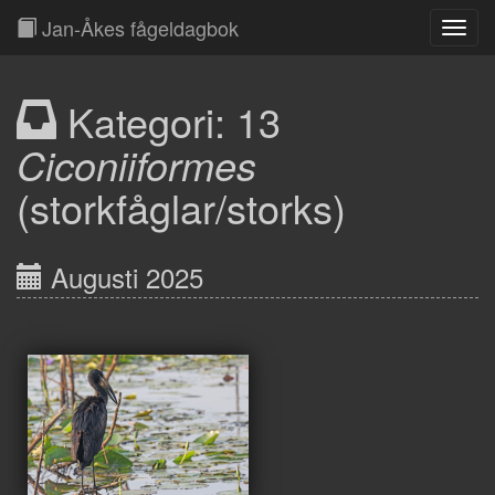
Jan-Åkes fågeldagbok
Toggl
Navig
Kategori: 13
Ciconiiformes
(storkfåglar/storks)
Augusti 2025