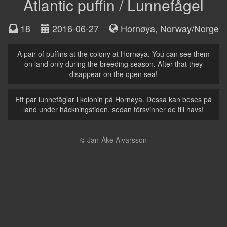
Atlantic puffin / Lunnefågel
18
2016-06-27
Hornøya
,
Norway/Norge
A pair of puffins at the colony at Hornøya. You can see them
on land only during the breeding season. After that they
disappear on the open sea!
Ett par lunnefåglar i kolonin på Hornøya. Dessa kan beses på
land under häckningstiden, sedan försvinner de till havs!
© Jan-Åke Alvarsson