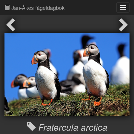
Jan-Åkes fågeldagbok
Toggl
Navig
Fratercula arctica