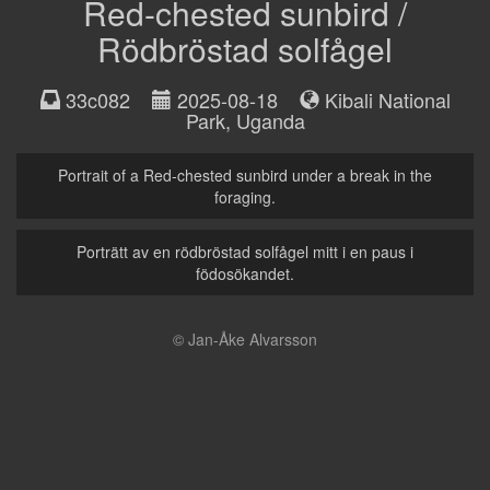
Red-chested sunbird /
Rödbröstad solfågel
33c082
2025-08-18
Kibali National
Park
,
Uganda
Portrait of a Red-chested sunbird under a break in the
foraging.
Porträtt av en rödbröstad solfågel mitt i en paus i
födosökandet.
© Jan-Åke Alvarsson