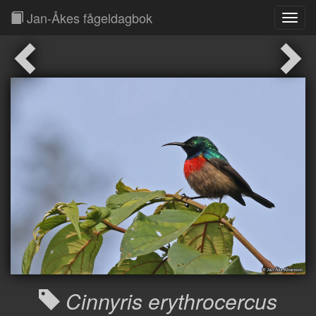
Jan-Åkes fågeldagbok
Toggl
Navig
Cinnyris erythrocercus