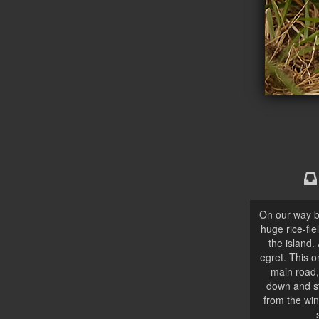
On our way b
huge rice-fie
the island. 
egret. This o
main road, 
down and st
from the wi