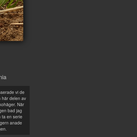
nia
serade vi de
n här delen av
 kohäger. När
gen bad jag
 ta en serie
hägern anade
gen.