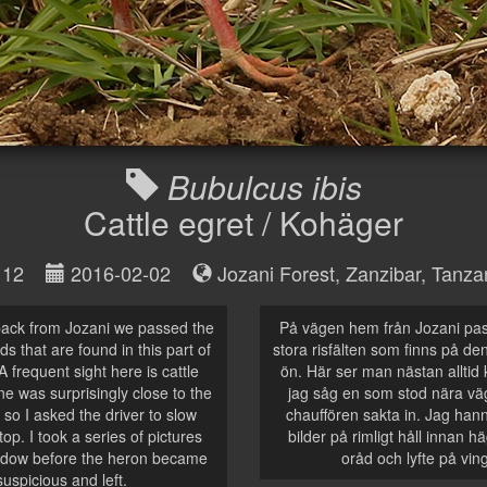
Bubulcus ibis
Cattle egret / Kohäger
12
2016-02-02
Jozani Forest, Zanzibar
,
Tanza
ack from Jozani we passed the
På vägen hem från Jozani pas
lds that are found in this part of
stora risfälten som finns på de
A frequent sight here is cattle
ön. Här ser man nästan alltid
ne was surprisingly close to the
jag såg en som stod nära vä
so I asked the driver to slow
chauffören sakta in. Jag hann
op. I took a series of pictures
bilder på rimligt håll innan 
ndow before the heron became
oråd och lyfte på vin
suspicious and left.