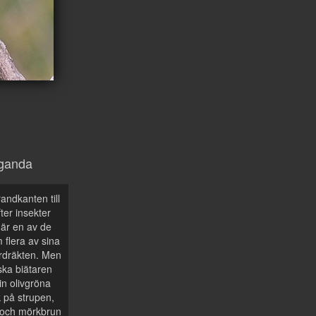
ganda
randkanten till
er insekter
 är en av de
 flera av sina
erdräkten. Men
ska biätaren
n olivgröna
k på strupen,
n och mörkbrun