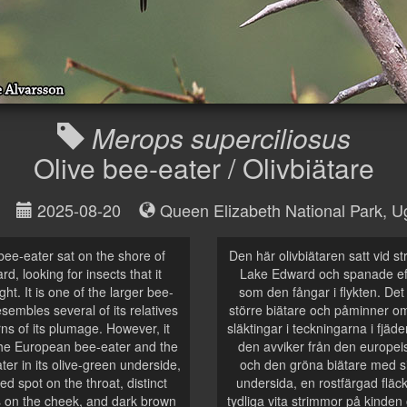
Merops superciliosus
Olive bee-eater / Olivbiätare
2025-08-20
Queen Elizabeth National Park
,
U
bee-eater sat on the shore of
Den här olivbiätaren satt vid st
d, looking for insects that it
Lake Edward och spanade eft
ight. It is one of the larger bee-
som den fångar i flykten. Det
sembles several of its relatives
större biätare och påminner om
rns of its plumage. However, it
släktingar i teckningarna i fjäd
 the European bee-eater and the
den avviker från den europei
er in its olive-green underside,
och den gröna biätare med si
ed spot on the throat, distinct
undersida, en rostfärgad fläc
s on the cheek, and dark brown
tydliga vita strimmor på kinde