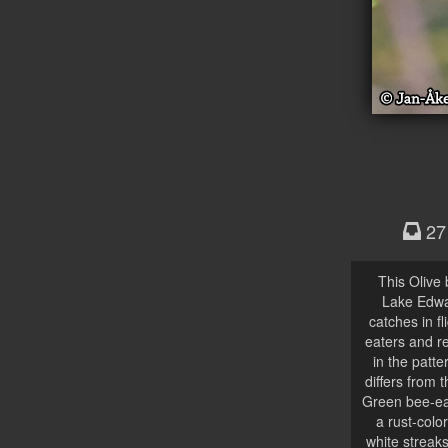
27
This Olive 
Lake Edwar
catches in fl
eaters and re
in the patte
differs from
Green bee-eat
a rust-color
white streak