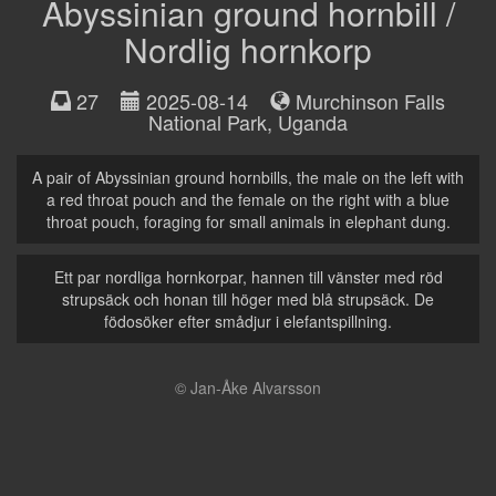
Abyssinian ground hornbill /
Nordlig hornkorp
27
2025-08-14
Murchinson Falls
National Park
,
Uganda
A pair of Abyssinian ground hornbills, the male on the left with
a red throat pouch and the female on the right with a blue
throat pouch, foraging for small animals in elephant dung.
Ett par nordliga hornkorpar, hannen till vänster med röd
strupsäck och honan till höger med blå strupsäck. De
födosöker efter smådjur i elefantspillning.
© Jan-Åke Alvarsson