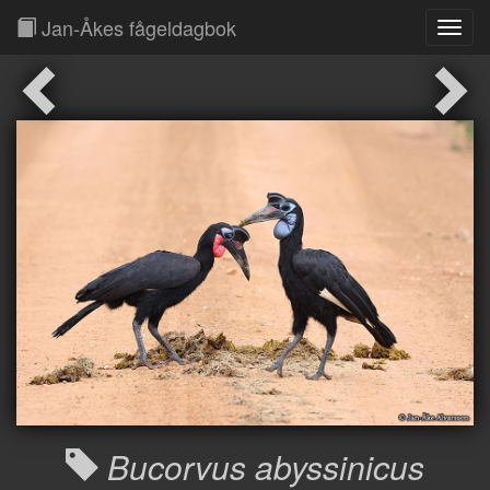
Jan-Åkes fågeldagbok
Toggl
Navig
Bucorvus abyssinicus