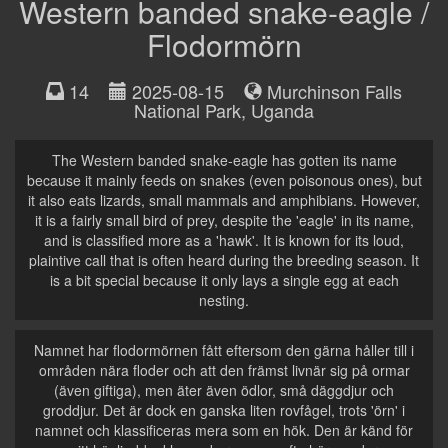
Western banded snake-eagle /
Flodormörn
14
2025-08-15
Murchinson Falls
National Park
,
Uganda
The Western banded snake-eagle has gotten its name
because it mainly feeds on snakes (even poisonous ones), but
it also eats lizards, small mammals and amphibians. However,
it is a fairly small bird of prey, despite the 'eagle' in its name,
and is classified more as a 'hawk'. It is known for its loud,
plaintive call that is often heard during the breeding season. It
is a bit special because it only lays a single egg at each
nesting.
Namnet har flodormörnen fått eftersom den gärna håller till i
områden nära floder och att den främst livnär sig på ormar
(även giftiga), men äter även ödlor, små däggdjur och
groddjur. Det är dock en ganska liten rovfågel, trots 'örn' i
namnet och klassificeras mera som en hök. Den är känd för