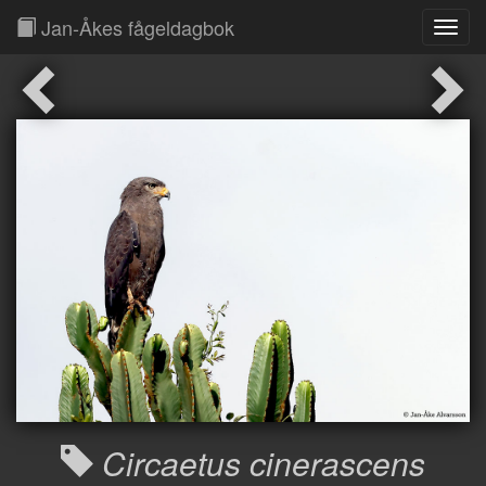
Jan-Åkes fågeldagbok
Toggl
Navig
Circaetus cinerascens