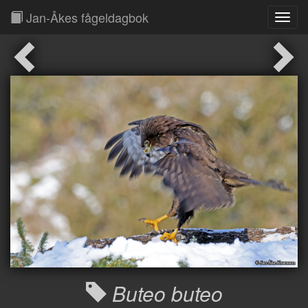
Jan-Åkes fågeldagbok
Toggl
Navig
Buteo buteo