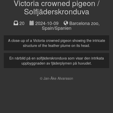
Victoria crowned pigeon /
Solfjäderskronduva
20
2024-10-09
Barcelona zoo
,
Spain/Spanien
A close-up of a Victoria crowned pigeon showing the intricate
structure of the feather plume on its head.
En närbild på en solfjäderskronduva som visar den intrikata
uppbyggnaden av fjäderplymen på huvudet.
© Jan-Åke Alvarsson