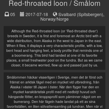
Red-throated loon / Smålom
05
2017-07-18
Svalbard (Spitsbergen)
,
Norway/Norge
Although the Red-throated loon (or 'Red-throated diver')
breeds in Sweden, it is first and foremost an Arctic bird with a
wide distribution, from Alaska in the west to Japan in the east.
When it flies, it displays a very characteristic profile, with a low,
bent head and hanging feet, a body profile that reminds one of
a boomerang. This bird had landed at one of its favorite
places, a small freshwater pool on the tundra. But as we came
closer, it became worried, flew up and passed just by us.
Smålommen häckar visserligen i Sverige, men det är först och
främst en arktisk fågel med en mycket vid utbredning, från
Alaska i väster till Japan i öster. När den flyger har den en
mycket karaktäristisk profil med ett nedböjt huvud och
hängande fötter, en kroppsprofil som påminner något om en
bumerang. Den här fågeln hade landat på ett av sina
favoritställen, en liten sötvattensamling på tundran. Men när vi