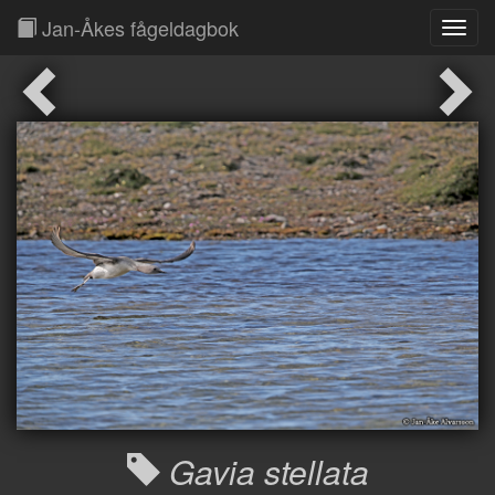
Jan-Åkes fågeldagbok
Toggl
Navig
Gavia stellata