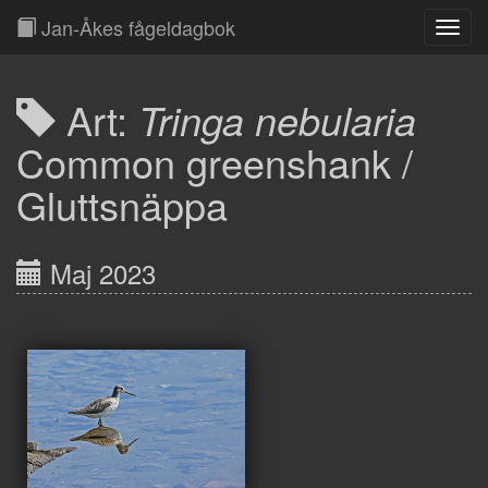
Jan-Åkes fågeldagbok
Toggl
Navig
Art:
Tringa nebularia
Common greenshank /
Gluttsnäppa
Maj 2023